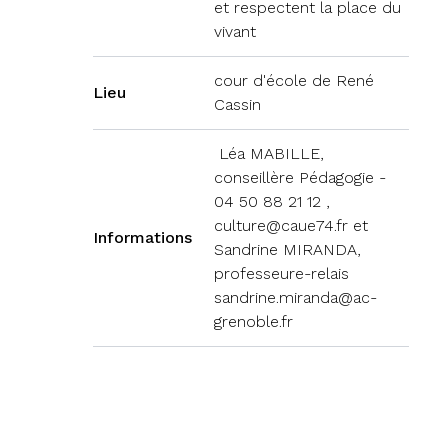
et respectent la place du
vivant
cour d'école de René
Lieu
Cassin
Léa MABILLE,
conseillère Pédagogie -
04 50 88 21 12 ,
culture@caue74.fr et
Informations
Sandrine MIRANDA,
professeure-relais
sandrine.miranda@ac-
grenoble.fr