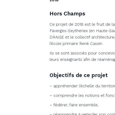
Hors Champs
Ce projet de 2018 est le fruit de
Faverges-Seythenex (en Haute-Savoi
D’ANGE et le collectif architect
l’école primaire René Cassin.
Ils se sont associés pour concevoi
leurs enseignants afin de réaménage
Objectifs de ce projet
– appréhender l’échelle du territoi
– comprendre les notions et foncti
– fédérer, faire ensemble,
– réapprendre à regarder son confo