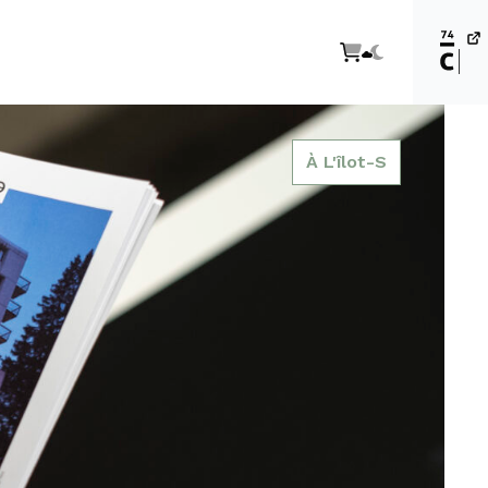
À L'îlot-S