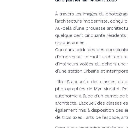
À travers les images du photograp
l’architecture moderniste, conçu p
Au-delà d’une prouesse architectura
quelque cent cinquante résidents p
chaque année.
Couleurs acidulées des combinaiso
d’ombres sur le motif architectural
d’intérieurs volées du dehors une
d’une station urbaine et intemporel
L’îlot-S accueille des classes, du p
photographies de Myr Muratet. Pend
autonomie à l’aide d’un carnet de 
architecte. L’accueil des classes e
également mis à disposition des e
de trois axes : arts de l’espace, art
Gratuit sur inscription auprès de L