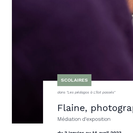
SCOLAIRES
dans "Les pédagos à L'îlot passés"
Flaine, photogr
Médiation d'exposition
du 3 janvier au 14 avril 2023