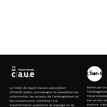
Animé par la 
Le CAUE de Haute-Savoie, association
l’aménagemen
d’intérêt public, accompagne et sensibilise les
l’environnemen
collectivités, les acteurs de l’aménagement et
est un lieu vi
les citoyens pour contribuer à la
explore, crée
transformation qualitative du paysage et du