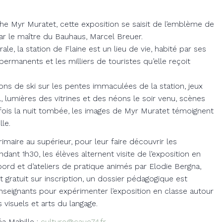
he Myr Muratet, cette exposition se saisit de l’emblème de
ar le maître du Bauhaus, Marcel Breuer.
le, la station de Flaine est un lieu de vie, habité par ses
ermanents et les milliers de touristes qu’elle reçoit
ns de ski sur les pentes immaculées de la station, jeux
, lumières des vitrines et des néons le soir venu, scènes
 fois la nuit tombée, les images de Myr Muratet témoignent
le.
rimaire au supérieur, pour leur faire découvrir les
ant 1h30, les élèves alternent visite de l’exposition en
bord et d’ateliers de pratique animés par Elodie Bergna,
st gratuit sur inscription, un dossier pédagogique est
nseignants pour expérimenter l’exposition en classe autour
s visuels et arts du langage.
éa Mabille :
culture@caue74.fr