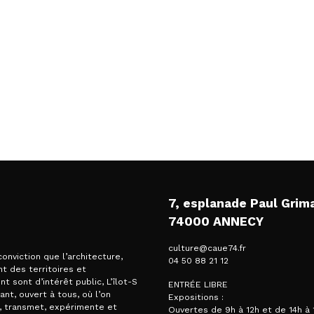
7, esplanade Paul Grim
74000 ANNECY
culture@caue74.fr
conviction que l’architecture,
04 50 88 21 12
t des territoires et
t sont d’intérêt public, L’îlot-S
ENTRÉE LIBRE
vant, ouvert à tous, où l’on
Expositions :
, transmet, expérimente et
Ouvertes de 9h à 12h et de 14h à