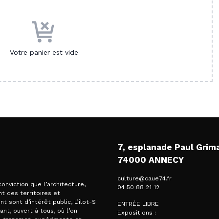
Votre panier est vide
7, esplanade Paul Grim
74000 ANNECY
culture@caue74.fr
conviction que l’architecture,
04 50 88 21 12
t des territoires et
t sont d’intérêt public, L’îlot-S
ENTRÉE LIBRE
vant, ouvert à tous, où l’on
Expositions :