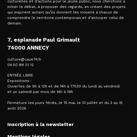
culturelles et d’actions pour le jeune public, nous cherchons à
initier le débat, à proposer des regards, en créant des projets
qui inspirent autant qu’ils donnent les moyens à chacun de
comprendre le territoire contemporain et d’anticiper celui de
demain.
7, esplanade Paul Grimault
74000 ANNECY
culture@caue74.fr
04 50 88 21 12
ENTRÉE LIBRE
Expositions :
Ouvertes de 9h à 12h et de 14h à 17h30 du lundi au vendredi
et un samedi par mois de 14h à 18h
Fermeture les jours fériés, le 15 mai, le 13 juillet et du 3 au 15
août 2026
Inscription à la newsletter
Mentions légales