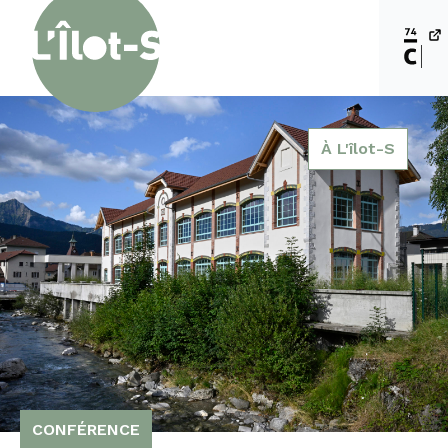
À L'îlot-S
CONFÉRENCE