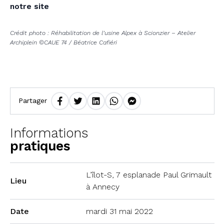
notre site
Crédit photo : Réhabilitation de l’usine Alpex à Scionzier – Atelier
Archiplein ©CAUE 74 / Béatrice Cafiéri
Partager
Informations
pratiques
L’îlot-S, 7 esplanade Paul Grimault
Lieu
à Annecy
Date
mardi 31 mai 2022